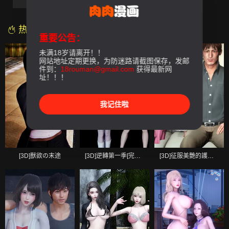
第05話
第06話-最終話
热门漫画
重要公告：
未满18岁请离开！！
网站地址定期更换，为防迷路请截图保存，发邮
件到：
18rouman@gmail.com
获得最新网
址！！！
我记住啦
[3D]獸欲の末途
[3D]逆轉第一季[完整版]
[3D]征服美艷的護士媽媽+番外