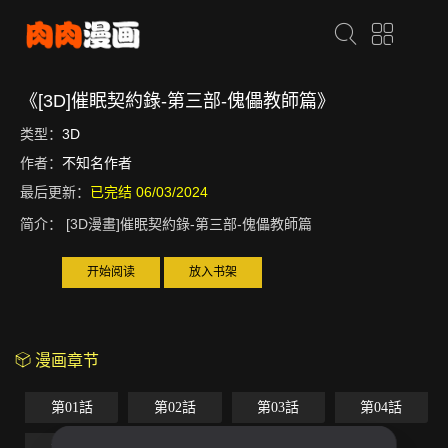
《[3D]催眠契約錄-第三部-傀儡教師篇》
类型：
3D
作者：
不知名作者
最后更新：
已完结 06/03/2024
简介：
[3D漫畫]催眠契約錄-第三部-傀儡教師篇
开始阅读
放入书架
漫画章节
第01話
第02話
第03話
第04話