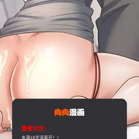
重要公告：
未满18岁请离开！！