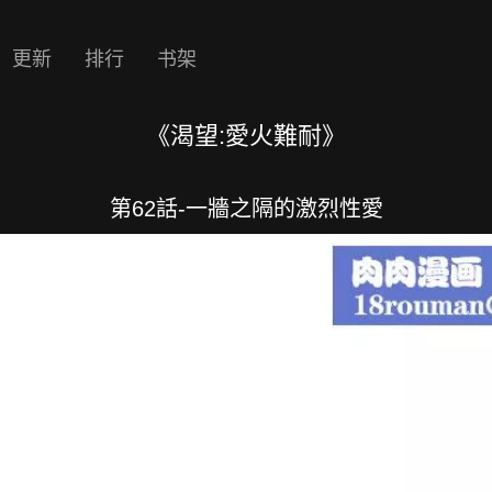
更新
排行
书架
《渴望:愛火難耐》
第62話-一牆之隔的激烈性愛