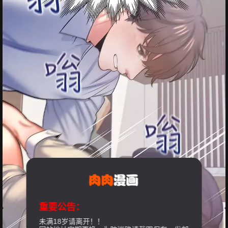
重要公告：
未满18岁请离开！！