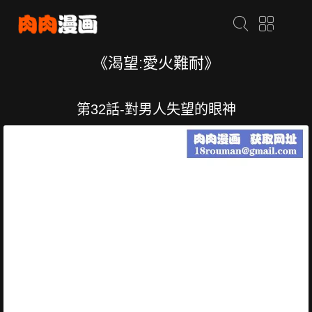
《渴望:愛火難耐》
第32話-對男人失望的眼神