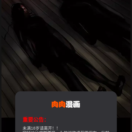
重要公告：
未满18岁请离开！！