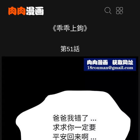
《乖乖上鉤》
第51話