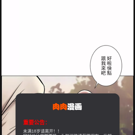
重要公告：
未满18岁请离开！！