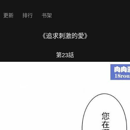
更新
排行
书架
《追求刺激的愛》
第23話