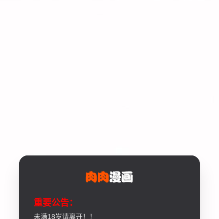
重要公告：
未满18岁请离开！！