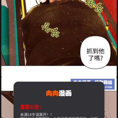
重要公告：
未满18岁请离开！！