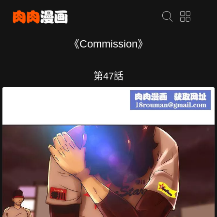
《Commission》
第47話