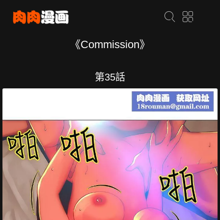
《Commission》
第35話