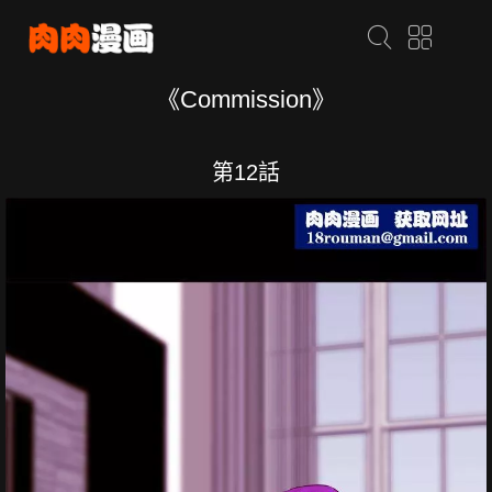
《Commission》
第12話