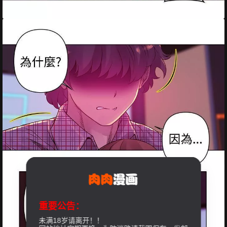
重要公告：
未满18岁请离开！！