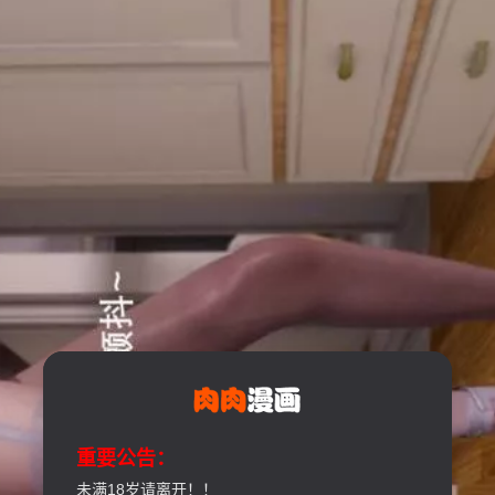
重要公告：
未满18岁请离开！！