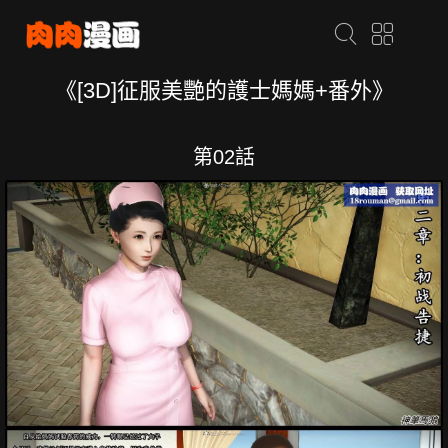
《[3D]征服美艷的護士媽媽+番外》
第02話