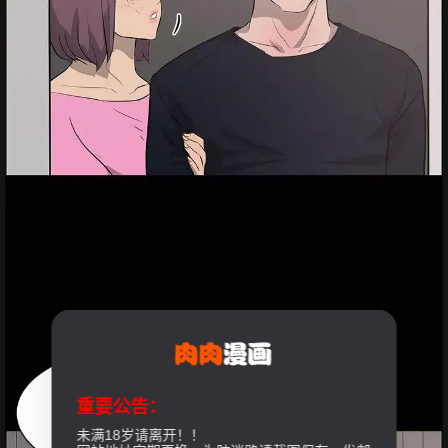
重要公告：
未满18岁请离开！！