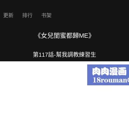
更新
排行
书架
《女兒閨蜜都歸ME》
第117話-幫我調教練習生