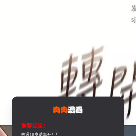
重要公告：
未满18岁请离开！！