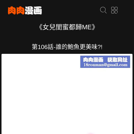
《女兒閨蜜都歸ME》
第106話-誰的鮑魚更美味?!