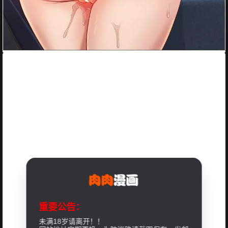
重要公告：
未满18岁请离开！！