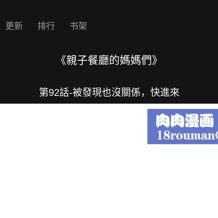
更新
排行
书架
《親子餐廳的媽媽們》
第92話-被發現也沒關係，快進來