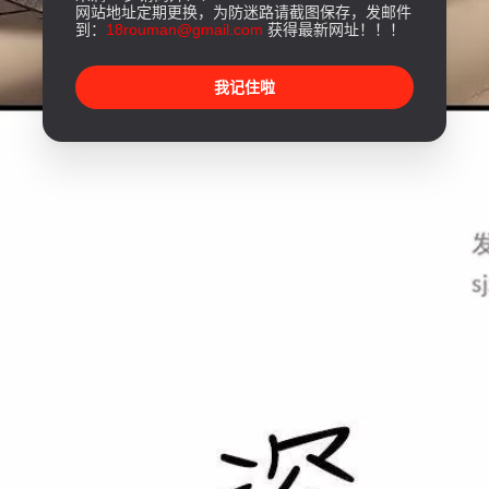
网站地址定期更换，为防迷路请截图保存，发邮件
到：
18rouman@gmail.com
获得最新网址！！！
我记住啦