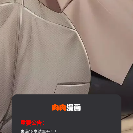
重要公告：
未满18岁请离开！！