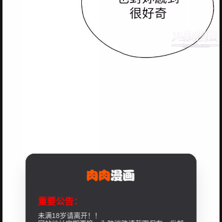
重要公告：
未满18岁请离开！！