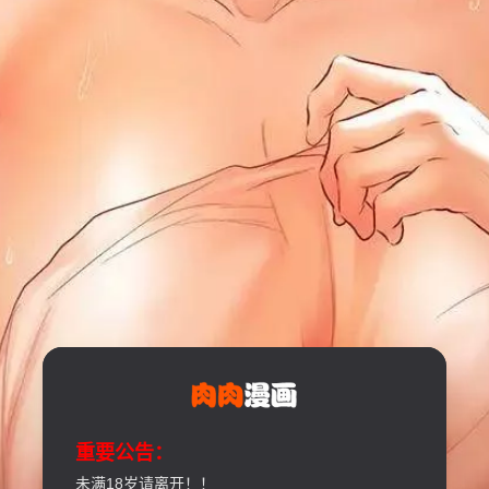
重要公告：
未满18岁请离开！！