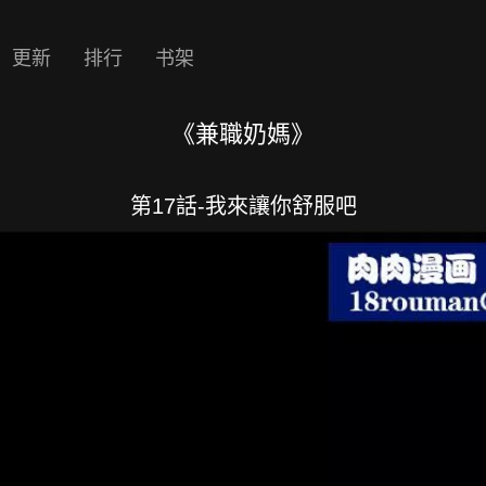
更新
排行
书架
《兼職奶媽》
第17話-我來讓你舒服吧