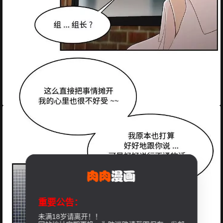
重要公告：
未满18岁请离开！！