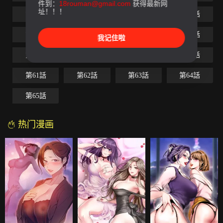
件到：
18rouman@gmail.com
获得最新网
址！！！
第49話
第50話
第51話
第52話
第53話
第54話
第55話
第56話
我记住啦
第57話
第58話
第59話
第60話
第61話
第62話
第63話
第64話
第65話
热门漫画