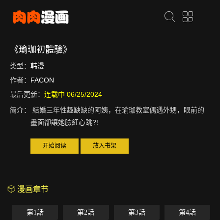
《瑜珈初體驗》
类型：
韩漫
作者：
FACON
最后更新：
连载中 06/25/2024
简介：
結婚三年性趣缺缺的阿姨，在瑜珈教室偶遇外甥，眼前的
畫面卻讓她臉紅心跳?!
开始阅读
放入书架
漫画章节
第1話
第2話
第3話
第4話