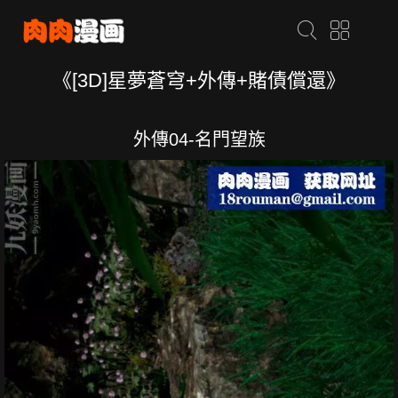
《[3D]星夢蒼穹+外傳+賭債償還》
外傳04-名門望族