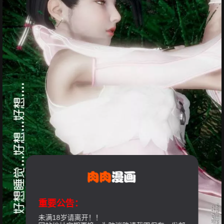
重要公告：
未满18岁请离开！！