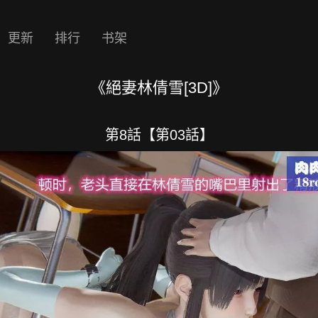
更新
排行
书架
《絕妻林倩雪[3D]》
第8話【第03話】