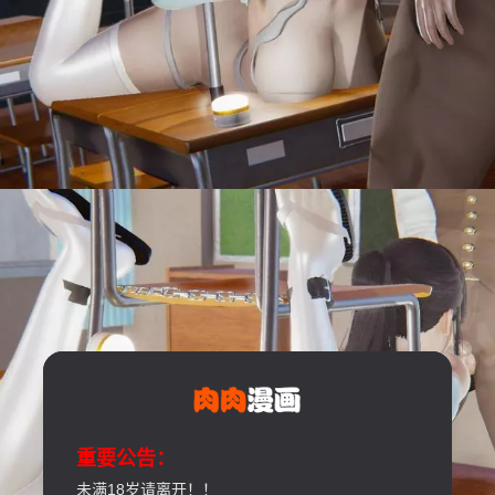
重要公告：
未满18岁请离开！！