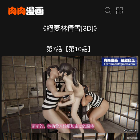
《絕妻林倩雪[3D]》
第7話【第10話】