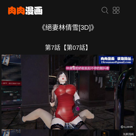
《絕妻林倩雪[3D]》
第7話【第07話】