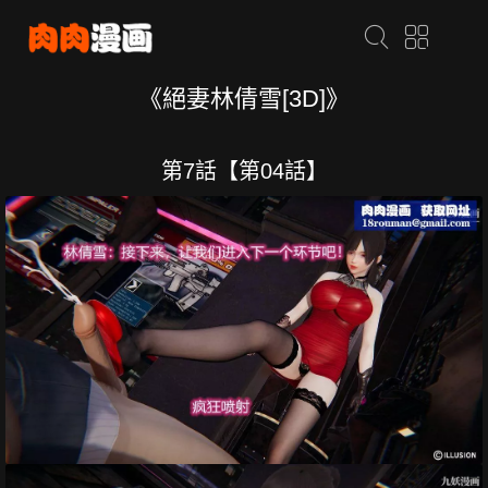
《絕妻林倩雪[3D]》
第7話【第04話】