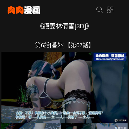
《絕妻林倩雪[3D]》
第6話[番外]【第07話】