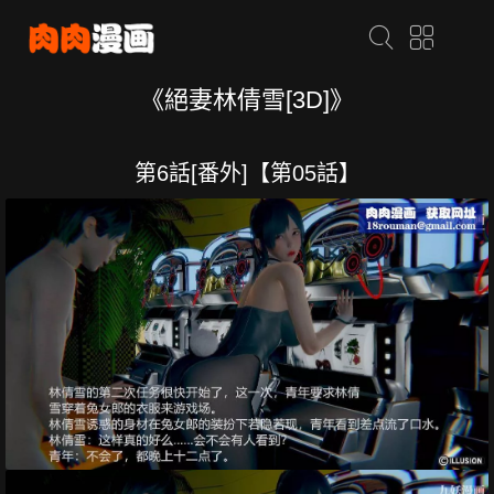
《絕妻林倩雪[3D]》
第6話[番外]【第05話】