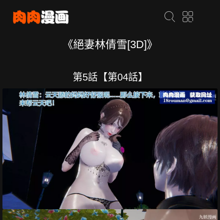
《絕妻林倩雪[3D]》
第5話【第04話】