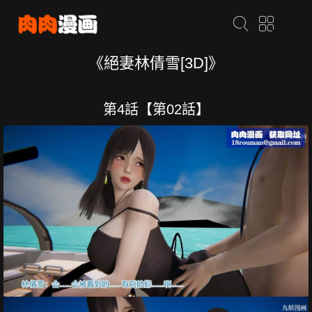
《絕妻林倩雪[3D]》
第4話【第02話】