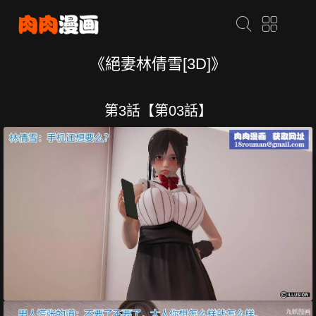
《絕妻林倩雪[3D]》
第3話【第03話】