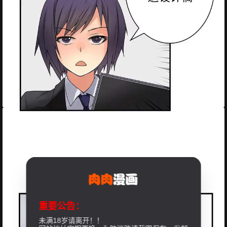
重要公告：
未满18岁请离开！！