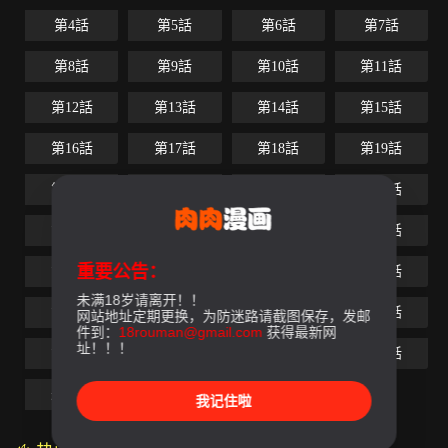
第4話
第5話
第6話
第7話
第8話
第9話
第10話
第11話
第12話
第13話
第14話
第15話
第16話
第17話
第18話
第19話
第20話
第21話
第22話
第23話
第24話
第25話
第26話
第27話
重要公告：
第28話
第29話
第30話
第31話
未满18岁请离开！！
第32話
第33話
第34話
第35話
网站地址定期更换，为防迷路请截图保存，发邮
件到：
18rouman@gmail.com
获得最新网
址！！！
第36話
第37話
第38話
第39話
最終話
我记住啦