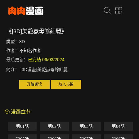
《[3D]美艷嶽母餘紅麗》
类型：
3D
作者：
不知名作者
最后更新：
已完结 06/03/2024
简介：
[3D漫畫]美艷嶽母餘紅麗
开始阅读
放入书架
漫画章节
第01話
第02話
第03話
第04話