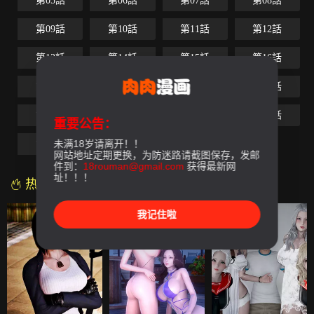
第05話
第06話
第07話
第08話
第09話
第10話
第11話
第12話
第13話
第14話
第15話
第16話
第17話
第18話
第19話
第20話
第21話
第22話
第23話
第24話
重要公告：
未满18岁请离开！！
第25話
第26話
第27話-最終話
网站地址定期更换，为防迷路请截图保存，发邮
件到：
18rouman@gmail.com
获得最新网
址！！！
热门漫画
我记住啦