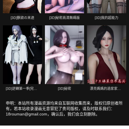
[3D]獸欲の末途
[3D]秘密高清無碼版
[3D]我的超能力
[3D]逆轉第一季[完整版]
[3D]秘密
漂亮媽媽的過家家遊戲[3D]
申明：本站所有漫画资源均来自互联网收集而来，版权归原创者所
有，若本站收录漫画无意冒犯了贵司版权，请及时联系我们：
18rouman@gmail.com
，确认后，我们会立刻删除。