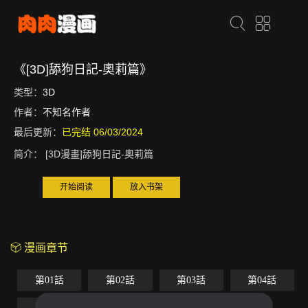
《[3D]舔狗日記-奧莉篇》
类型：
3D
作者：
不知名作者
最后更新：
已完结 06/03/2024
简介：
[3D漫畫]舔狗日記-奧莉篇
开始阅读
放入书架
漫画章节
第01話
第02話
第03話
第04話