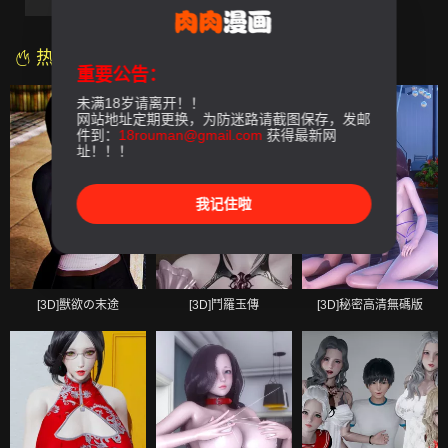
第05話
第06話
第07話-最終話
热门漫画
重要公告：
未满18岁请离开！！
网站地址定期更换，为防迷路请截图保存，发邮
件到：
18rouman@gmail.com
获得最新网
址！！！
我记住啦
[3D]獸欲の末途
[3D]鬥羅玉傳
[3D]秘密高清無碼版