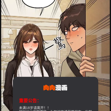
重要公告：
未满18岁请离开！！