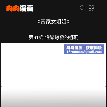
《富家女姐姐》
第61話-性慾爆發的娜莉