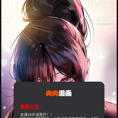
重要公告：
未满18岁请离开！！