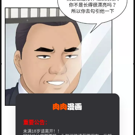
重要公告：
未满18岁请离开！！