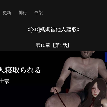
更新
排行
书架
《[3D]媽媽被他人寢取》
第10章【第1話】