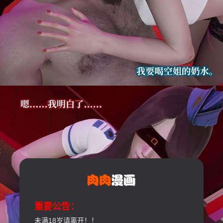
重要公告：
未满18岁请离开！！