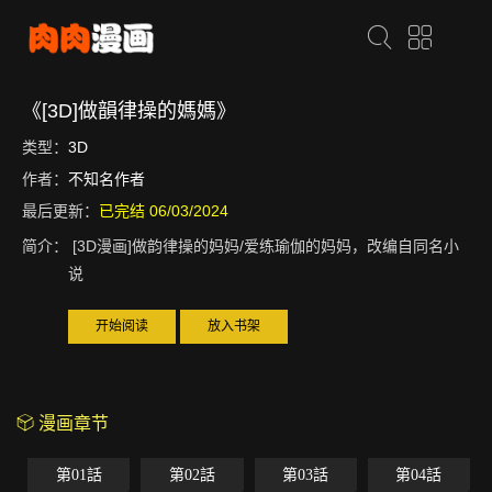
《[3D]做韻律操的媽媽》
类型：
3D
作者：
不知名作者
最后更新：
已完结 06/03/2024
简介：
[3D漫画]做韵律操的妈妈/爱练瑜伽的妈妈，改编自同名小
说
开始阅读
放入书架
漫画章节
第01話
第02話
第03話
第04話