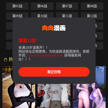
第05話
第06話
第07話
第08話
第09話
第10話
第11話
第12話
第13話
第14話
第15話
第16話
第17話
第18話
第19話
第20話
重要公告：
第21話
第22話
第23話
最終話
未满18岁请离开！！
网站地址定期更换，为防迷路请截图保存，发邮
件到：
18rouman@gmail.com
获得最新网
热门漫画
址！！！
我记住啦