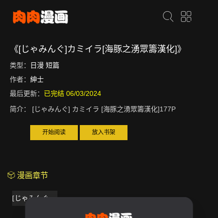
《[じゃみんぐ]カミイラ[海豚之湧眾籌漢化]》
类型：
日漫
短篇
作者：
紳士
最后更新：
已完结 06/03/2024
简介：
[じゃみんぐ] カミイラ [海豚之湧眾籌漢化]177P
开始阅读
放入书架
漫画章节
[じゃみんぐ]カミイラ[海豚之湧眾籌漢化]