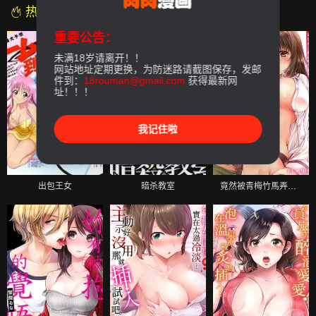
热门漫画
重要公告：
未满18岁请离开！！
网站地址定期更换，为防迷路请截图保存，发邮
件到：
18rouman@gmail.com
获得最新网
址！！！
我记住啦
出包王女
暗杀教室
竟然被青梅竹馬弄到高潮