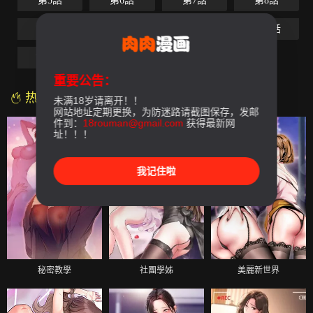
第5話
第6話
第7話
第8話
第9話
第10話
第11話
第12話
第13話
第14話
最終話
重要公告：
热门漫画
未满18岁请离开！！
网站地址定期更换，为防迷路请截图保存，发邮
件到：
18rouman@gmail.com
获得最新网
址！！！
我记住啦
秘密教學
社團學姊
美麗新世界