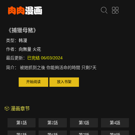
《捕獵母豬》
类型：
韩漫
作者：
向無量 火花
最后更新：
已完结 06/03/2024
简介：
被她抓到之後 你能夠活命的時間 只剩7天
开始阅读
放入书架
漫画章节
第1話
第2話
第3話
第4話