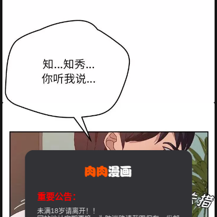
重要公告：
未满18岁请离开！！