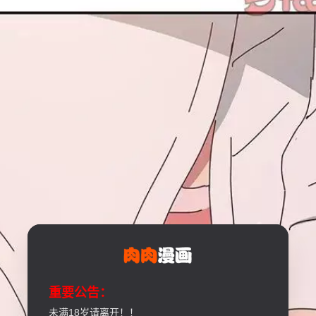
重要公告：
未满18岁请离开！！