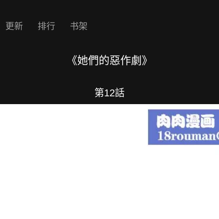
更新
排行
书架
《她們的惡作劇》
第12話