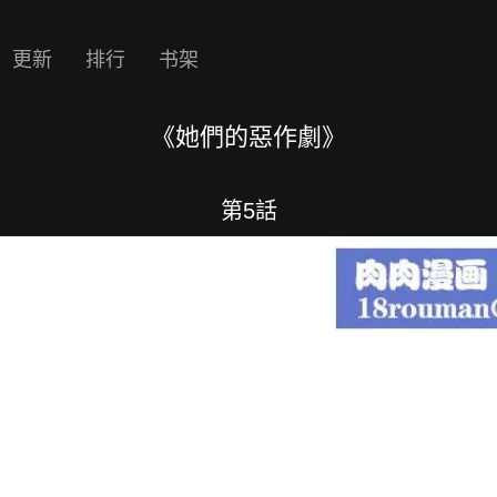
更新
排行
书架
《她們的惡作劇》
第5話