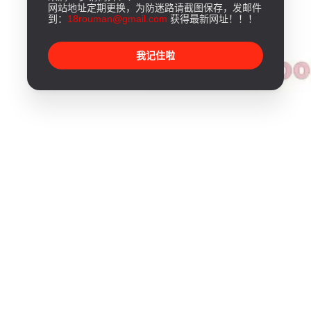
网站地址定期更换，为防迷路请截图保存，发邮件
到：
18rouman@gmail.com
获得最新网址！！！
我记住啦