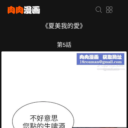
《夏美我的愛》
第5話