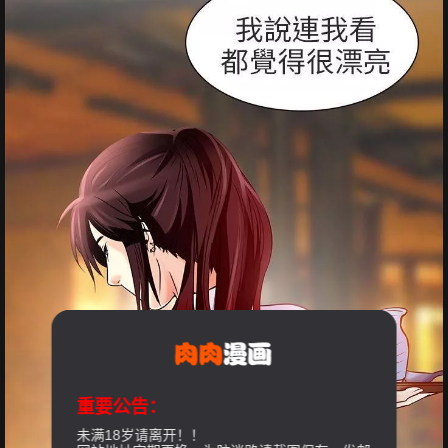
重要公告：
未满18岁请离开！！