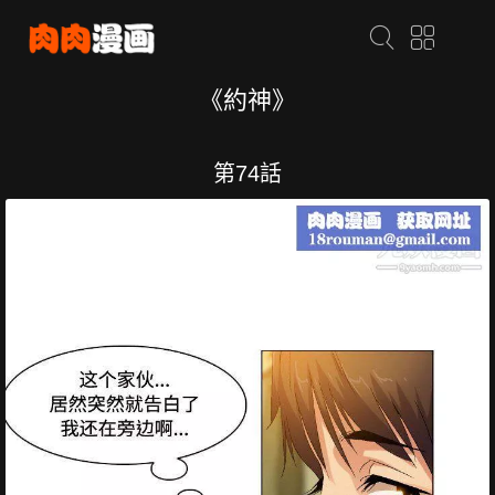
《約神》
第74話