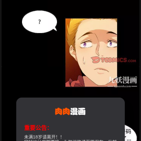
重要公告：
未满18岁请离开！！