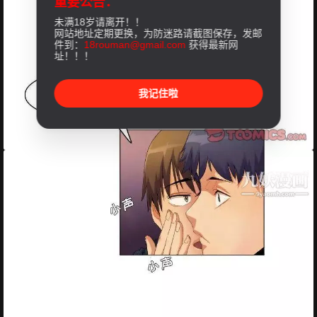
重要公告：
未满18岁请离开！！
网站地址定期更换，为防迷路请截图保存，发邮
件到：
18rouman@gmail.com
获得最新网
址！！！
我记住啦