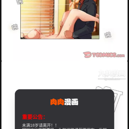
重要公告：
未满18岁请离开！！