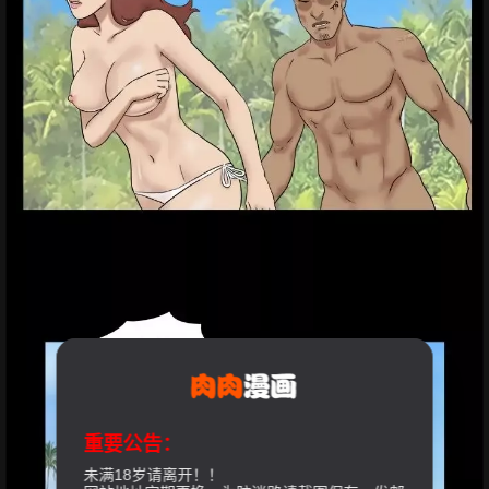
重要公告：
未满18岁请离开！！