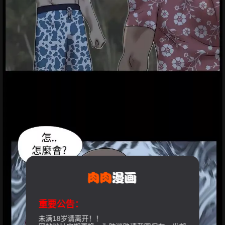
重要公告：
未满18岁请离开！！